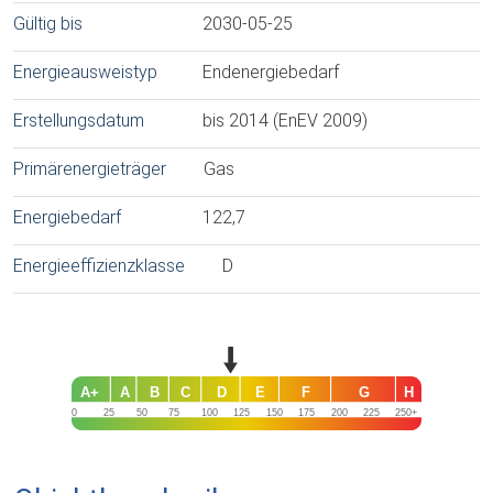
Gültig bis
2030-05-25
Energieausweistyp
Endenergiebedarf
Erstellungsdatum
bis 2014 (EnEV 2009)
Primärenergieträger
Gas
Energiebedarf
122,7
Energieeffizienzklasse
D
A+
A
B
C
D
E
F
G
H
0
25
50
75
100
125
150
175
200
225
250+