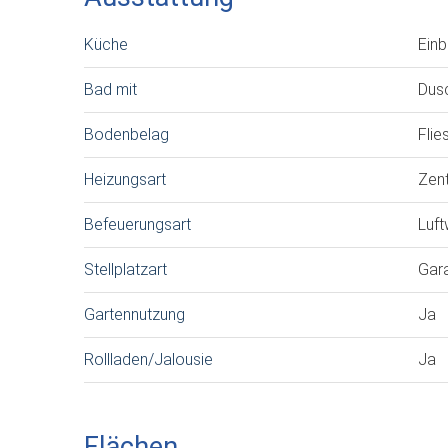
Küche
Ein
Bad mit
Dusc
Bodenbelag
Flie
Heizungsart
Zen
Befeuerungsart
Luf
Stellplatzart
Gar
Gartennutzung
Ja
Rollladen/Jalousie
Ja
Flächen