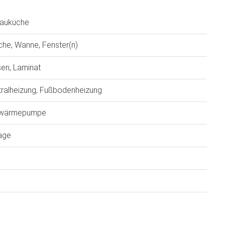
bauküche
he, Wanne, Fenster(n)
sen, Laminat
tralheizung, Fußbodenheizung
twärmepumpe
age