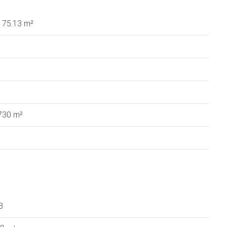
175.13 m²
 730 m²
3