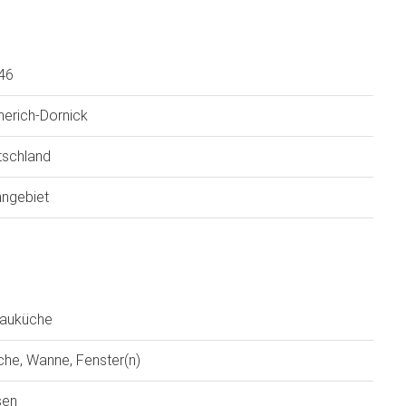
46
erich-Dornick
tschland
ngebiet
bauküche
he, Wanne, Fenster(n)
sen