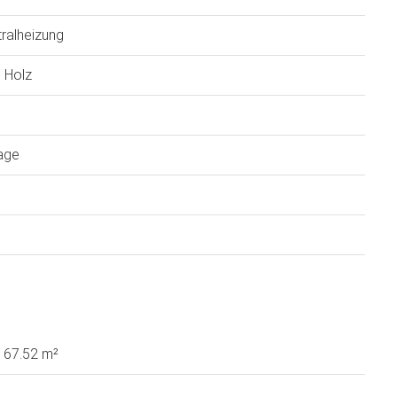
ralheizung
 Holz
age
167.52 m²