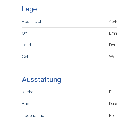
Lage
Postleitzahl
464
Ort
Emm
Land
Deu
Gebiet
Woh
Ausstattung
Küche
Ein
Bad mit
Dusc
Bodenbelag
Flie