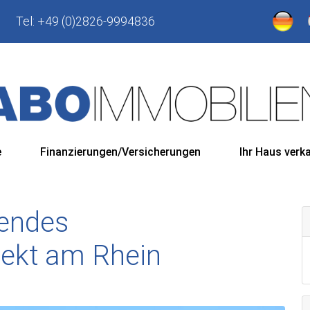
Tel:
+49 (0)2826-9994836
e
Finanzierungen/Versicherungen
Ihr Haus verk
hendes
rekt am Rhein