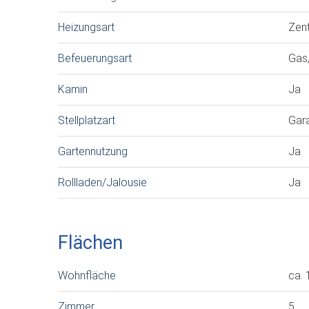
Heizungsart
Zent
Befeuerungsart
Gas,
Kamin
Ja
Stellplatzart
Gar
Gartennutzung
Ja
Rollladen/Jalousie
Ja
Flächen
Wohnfläche
ca. 
Zimmer
5