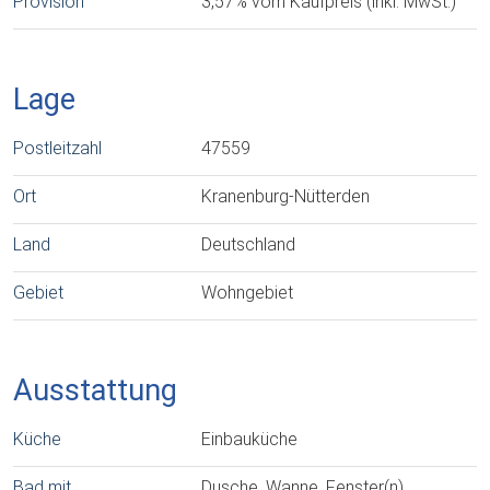
Provision
3,57% vom Kaufpreis (inkl. MwSt.)
Lage
Postleitzahl
47559
Ort
Kranenburg-Nütterden
Land
Deutschland
Gebiet
Wohngebiet
Ausstattung
Küche
Einbauküche
Bad mit
Dusche, Wanne, Fenster(n)